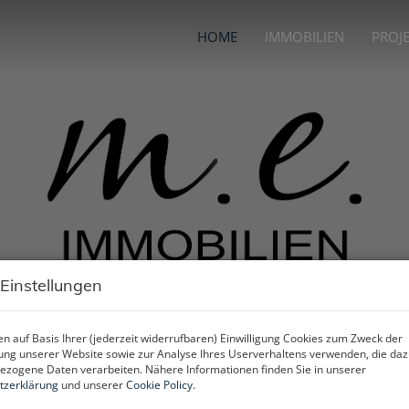
HOME
IMMOBILIEN
PROJ
 Einstellungen
n auf Basis Ihrer (jederzeit widerrufbaren) Einwilligung Cookies zum Zweck der
ng unserer Website sowie zur Analyse Ihres Userverhaltens verwenden, die da
zogene Daten verarbeiten. Nähere Informationen finden Sie in unserer
tzerklärung
und unserer
Cookie Policy
.