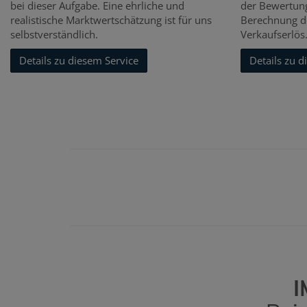
bei dieser Aufgabe. Eine ehrliche und
der Bewertung
realistische Marktwertschätzung ist für uns
Berechnung d
selbstverständlich.
Verkaufserlös
Details zu diesem Service
Details zu d
I