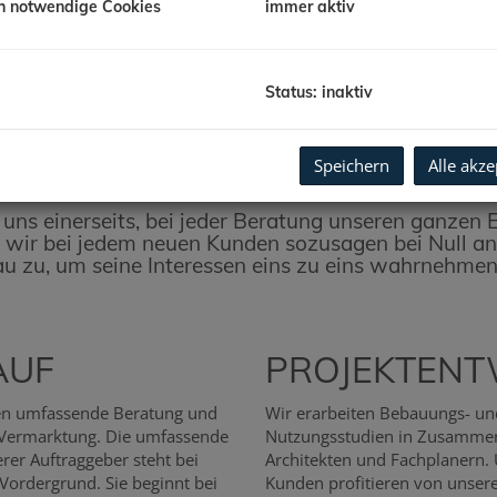
h notwendige Cookies
immer aktiv
Status: inaktiv
INDIVIDUELL & PERSÖNLICH
Speichern
Alle akze
BERATEN
r uns einerseits, bei jeder Beratung unseren ganze
ss wir bei jedem neuen Kunden sozusagen bei Null 
u zu, um seine Interessen eins zu eins wahrnehmen
AUF
PROJEKTENT
ren umfassende Beratung und
Wir erarbeiten Bebauungs- un
 Vermarktung. Die umfassende
Nutzungsstudien in Zusammen
rer Auftraggeber steht bei
Architekten und Fachplanern.
Vordergrund. Sie beginnt bei
Kunden profitieren von unser