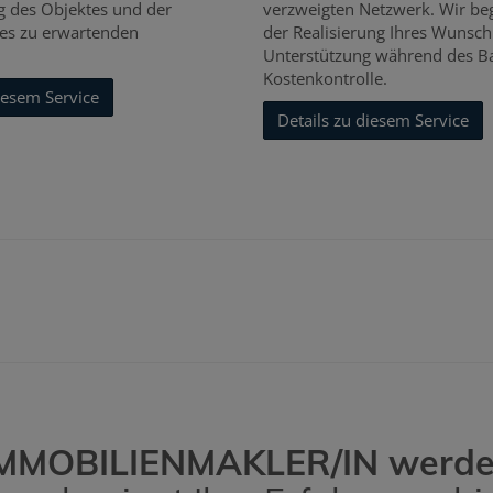
 des Objektes und der
verzweigten Netzwerk. Wir beg
es zu erwartenden
der Realisierung Ihres Wunsch
.
Unterstützung während des B
Kostenkontrolle.
iesem Service
Details zu diesem Service
MMOBILIENMAKLER/IN werd