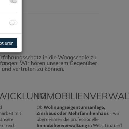
ptieren
n Erfahrungsschatz in die Waagschale zu
anfangen: Wir hören unserem Gegenüber
 und vertreten zu können.
WICKLUNG
IMMOBILIENVERWA
d
Ob
Wohnungseigentumsanlage,
arbeit mit
Zinshaus oder Mehrfamilienhaus
– wir
 Unsere
übernehmen die professionelle
em reich
Immobilienverwaltung
in Wels, Linz und