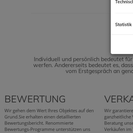
Technisc
Statistik
Individuell und persönlich bedeutet fü
werfen. Andererseits bedeutet es, da
vom Erstgespräch an gena
BEWERTUNG
VERK
Wir gehen dem Wert Ihres Objektes auf den
Wir garantie
Grund.Sie erhalten einen detaillierten
ganzheitliche
Bewertungsbericht. Renommierte
Beratung unse
Bewertungs-Programme unterstützen uns
Verkäufen im 