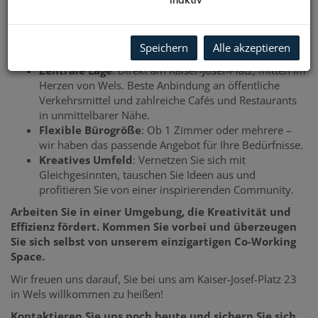
inaktiv
Design bieten wir Ihnen den perfekten Rahmen, um Ihre
Projekte erfolgreich voranzutreiben.
Speichern
Alle akzeptieren
Unsere Highlights:
Zentrale Lage
: Direkt am Kaiser-Josef-Platz, mitten im
Herzen von Wels. Beste Anbindung an öffentliche
Verkehrsmittel und zahlreiche Cafés und Restaurants
in unmittelbarer Nähe.
Flexible Bürogröße
: Ob 1 Zimmer oder mehrere –
wir haben das passende Angebot für Ihre Bedürfnisse.
Kreatives Umfeld
: Vernetzen Sie sich mit
Gleichgesinnten, tauschen Sie Ideen aus und
profitieren Sie von einer inspirierenden Community.
Arbeiten Sie in einer Umgebung, die Kreativität und
Effizienz fördert. Kommen Sie vorbei und überzeugen
Sie sich selbst von unserem einzigartigen Co-Working
Space.
Wir freuen uns darauf, Sie bei uns am Kaiser-Josef-Platz 23
in Wels willkommen zu heißen!
Kontaktieren Sie uns noch heute und sichern Sie sich