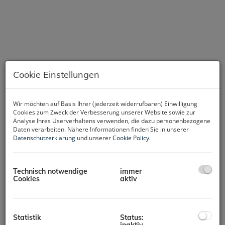
Cookie Einstellungen
Wir möchten auf Basis Ihrer (jederzeit widerrufbaren) Einwilligung
Cookies zum Zweck der Verbesserung unserer Website sowie zur
Analyse Ihres Userverhaltens verwenden, die dazu personenbezogene
Beschreibung
Daten verarbeiten. Nähere Informationen finden Sie in unserer
Datenschutzerklärung
und unserer
Cookie Policy
.
Herzlich Willkommen im neu entstehenden Co-Working
Space am Kaiser-Josef-Platz in Wels!
Technisch notwendige
immer
Inspirierend. Flexibel. Zentral.
Cookies
aktiv
Unser Co-Working Space ist der ideale Ort für Kreative,
Unternehmer und Freiberufler, die eine produktive und
gleichzeitig inspirierende Arbeitsumgebung suchen. Mit
Statistik
Status:
modernster Ausstattung und einem offenen, einladenden