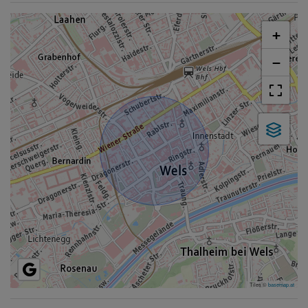
+
−
Tiles ©
basemap.at