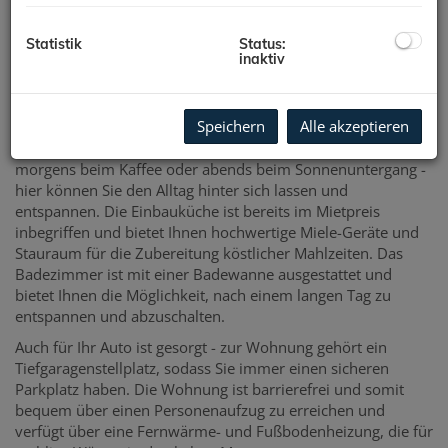
beinhaltet eine Mehrwertsteuer von 20% welche beim
Finanzamt geltend gemacht werden kann, wenn die
Statistik
Status:
Vermietung fortgesetzt wird.
inaktiv
Die Wohnung ist in einem ausgezeichneten Zustand und
überzeugt durch hochwertige Ausstattung und eine
Speichern
Alle akzeptieren
durchdachte Raumaufteilung. Der Wohnbereich ist
lichtdurchflutet und bietet einen Innhof-Stadtblick. Ob
morgens beim Kaffee oder abends beim Sonnenuntergang -
hier können Sie den Alltag hinter sich lassen und
entspannen. Die Einbauküche ist bereits im Mietpreis
inbegriffen und bietet Ihnen hochwertige Miele-Geräte und
Stauraum für die Zubereitung köstlicher Mahlzeiten. Das
Badezimmer ist mit einer Badewanne ausgestattet und
bietet Ihnen die Möglichkeit, nach einem langen Tag zu
entspannen und abzuschalten.
Auch für Ihr Auto ist gesorgt - zur Wohnung gehört ein
Tiefgaragenstellplatz, sodass Sie immer einen sicheren
Parkplatz haben. Die Wohnung ist barrierefrei und somit
bequem über einen Personenaufzug zu erreichen und
verfügt über eine Fernwärme- und Fußbodenheizung, die für