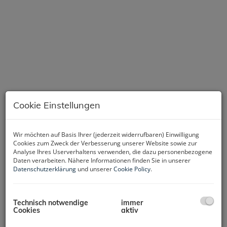
Cookie Einstellungen
Wir möchten auf Basis Ihrer (jederzeit widerrufbaren) Einwilligung
Beschreibung
Cookies zum Zweck der Verbesserung unserer Website sowie zur
Analyse Ihres Userverhaltens verwenden, die dazu personenbezogene
Daten verarbeiten. Nähere Informationen finden Sie in unserer
Diese moderne und stilvolle Wohnung befindet sich im 2.
Datenschutzerklärung
und unserer
Cookie Policy
.
Obergeschoß und bietet Ihnen alles, was Sie für ein
komfortables Leben inmitten der pulsierenden Stadt
benötigen. Mit einer Nutzfläche von ca. 53,5m² und 2
Technisch notwendige
immer
Zimmern bietet sie ausreichend Platz für Singles und Paare.
Cookies
aktiv
Der Kaufpreis von 216.500,00 + 20,00% USt.= 259.800,00 €