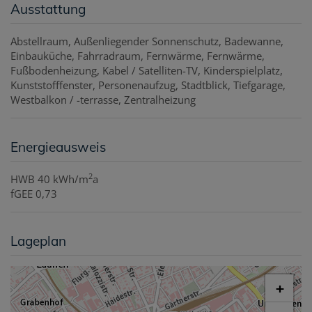
Ausstattung
Abstellraum
Außenliegender Sonnenschutz
Badewanne
Einbauküche
Fahrradraum
Fernwärme
Fernwärme
Fußbodenheizung
Kabel / Satelliten-TV
Kinderspielplatz
Kunststofffenster
Personenaufzug
Stadtblick
Tiefgarage
Westbalkon / -terrasse
Zentralheizung
Energieausweis
2
HWB
40 kWh/m
a
fGEE
0,73
Lageplan
+