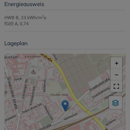
Energieausweis
2
HWB
B, 33 kWh/m
a
fGEE
A, 0,74
Lageplan
+
−