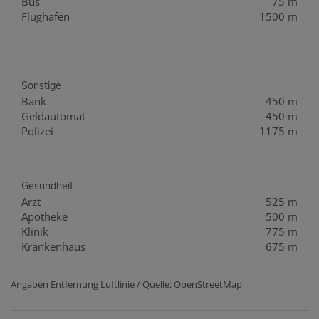
Bus
75 m
Flughafen
1500 m
Sonstige
Bank
450 m
Geldautomat
450 m
Polizei
1175 m
Gesundheit
Arzt
525 m
Apotheke
500 m
Klinik
775 m
Krankenhaus
675 m
Angaben Entfernung Luftlinie / Quelle: OpenStreetMap