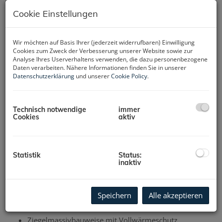
familienfreundliches Ambiente bietet Werterhalt für
Cookie Einstellungen
Generationen.
Die Zwei bis Drei Zimmer-Wohnungen verfügen über eine
2
2
Wohnfläche von 39m
– 108m
. Schöne Eigengärten,
Wir möchten auf Basis Ihrer (jederzeit widerrufbaren) Einwilligung
Cookies zum Zweck der Verbesserung unserer Website sowie zur
Terrassen, und Balkone bieten ausgezeichneten
Analyse Ihres Userverhaltens verwenden, die dazu personenbezogene
Wohnkomfort. Das
zentral gelegene Stiegenhaus mit Lift
Daten verarbeiten. Nähere Informationen finden Sie in unserer
erfüllt den Barrierefreien Zugang zu jeder
Datenschutzerklärung
und unserer
Cookie Policy
.
Wohnung.
Zusätzlich steht für jede Wohnung ein Kellerabteil
zur Verfügung. PKW-Tiefgaragenstellplätze können
zusätzliche erworben werden. Im nördlichen Teil der
Technisch notwendige
immer
Wohnanlage wird eine Allgemein- und Kinderspielfläche
Cookies
aktiv
errichtet und ist mittels Maschendrahtzaun abgetrennt.
Eine solide und energiesparende Bauweise, 3 Fach
verglasten Fenster und Fußbodenheizung über Fernwärme
Statistik
Status:
runden das Paket ab.
inaktiv
Baustart:
Herbst 2024
Fertigstellung
: bereits Fertiggestellt
Speichern
Alle akzeptieren
Ausstattung:
Ziegelmassivbauweise mit Vollwärmeschutz