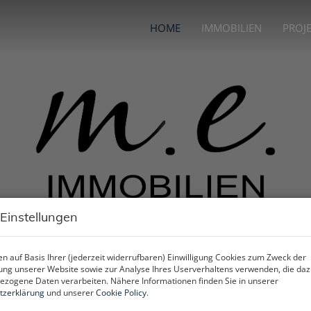
HOME
IMMOBILIEN
PROJ
 Einstellungen
n auf Basis Ihrer (jederzeit widerrufbaren) Einwilligung Cookies zum Zweck der
ng unserer Website sowie zur Analyse Ihres Userverhaltens verwenden, die da
zogene Daten verarbeiten. Nähere Informationen finden Sie in unserer
tzerklärung
und unserer
Cookie Policy
.