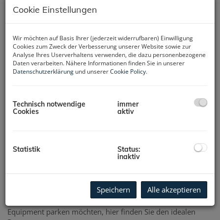
Cookie Einstellungen
Wir möchten auf Basis Ihrer (jederzeit widerrufbaren) Einwilligung
Cookies zum Zweck der Verbesserung unserer Website sowie zur
Analyse Ihres Userverhaltens verwenden, die dazu personenbezogene
Daten verarbeiten. Nähere Informationen finden Sie in unserer
Datenschutzerklärung
und unserer
Cookie Policy
.
Technisch notwendige
immer
Cookies
aktiv
Beschreibung
Die perfekte Lösung für all Ihre Parkbedürfnisse!
Statistik
Status:
inaktiv
Diese großzügige Doppelgarage erstreckt sich über eine
Fläche von ca. 33 m² und bietet Ihnen nicht nur ausreichend
Platz für zwei Fahrzeuge, sondern auch die Sicherheit und
Speichern
Alle akzeptieren
den Schutz, den Sie sich für Ihr wertvolles Eigentum
wünschen. Ob Sie ein Auto, ein Motorrad oder zusätzliches
Equipment parken möchten, hier finden Sie den idealen